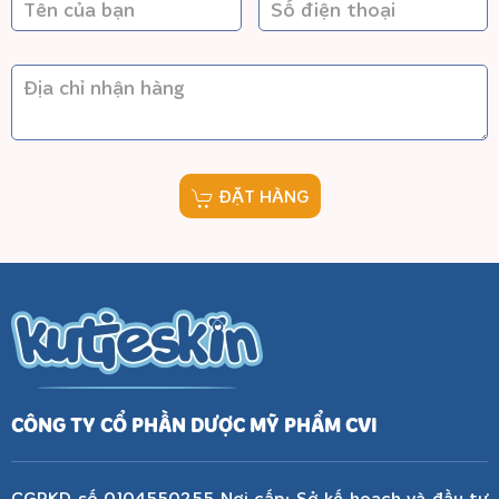
ĐẶT HÀNG
CÔNG TY CỔ PHẦN DƯỢC MỸ PHẨM CVI
CGPKD số 0104550255 Nơi cấp: Sở kế hoạch và đầu tư