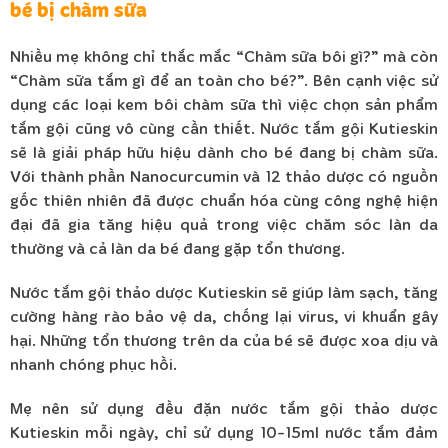
bé bị chàm sữa
Nhiều mẹ không chỉ thắc mắc “Chàm sữa bôi gì?” mà còn
“Chàm sữa tắm gì để an toàn cho bé?”.
Bên cạnh việc sử
dụng các loại kem bôi chàm sữa thì việc chọn sản phẩm
tắm gội cũng vô cùng cần thiết. Nước tắm gội Kutieskin
sẽ là giải pháp hữu hiệu dành cho bé đang bị chàm sữa.
Với thành phần Nanocurcumin và 12 thảo dược có nguồn
gốc thiên nhiên đã được chuẩn hóa cùng công nghệ hiện
đại đã gia tăng hiệu quả trong việc chăm sóc làn da
thường và cả làn da bé đang gặp tổn thương.
Nước tắm gội thảo dược Kutieskin sẽ giúp làm sạch, tăng
cường hàng rào bảo vệ da, chống lại virus, vi khuẩn gây
hại. Những tổn thương trên da của bé sẽ được xoa dịu và
nhanh chóng phục hồi.
Mẹ nên sử dụng đều đặn nước tắm gội thảo dược
Kutieskin mỗi ngày, chỉ sử dụng 10-15ml nước tắm đảm