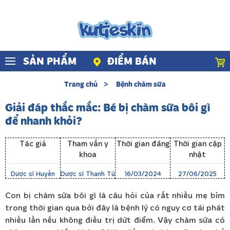
Skip to main content
SẢN PHẨM
ĐIỂM BÁN
Trang chủ
Bệnh chàm sữa
Giải đáp thắc mắc: Bé bị chàm sữa bôi gì
để nhanh khỏi?
Tác giả
Tham vấn y
Thời gian đăng
Thời gian cập
khoa
nhật
Dược sĩ Huyền
Dược sĩ Thanh Tú
16/03/2024
27/06/2025
Con bị chàm sữa bôi gì là câu hỏi của rất nhiều mẹ bỉm
trong thời gian qua bởi đây là bệnh lý có nguy cơ tái phát
nhiều lần nếu không điều trị dứt điểm. Vậy chàm sữa có