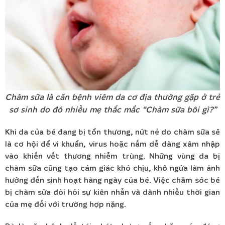
Chàm sữa là căn bệnh viêm da cơ địa thường gặp ở trẻ
sơ sinh do đó nhiều mẹ thắc mắc “Chàm sữa bôi gì?”
Khi da của bé đang bị tổn thương, nứt nẻ do chàm sữa sẽ
là cơ hội để vi khuẩn, virus hoặc nấm dễ dàng xâm nhập
vào khiến vết thương nhiễm trùng. Những vùng da bị
chàm sữa cũng tạo cảm giác khó chịu, khô ngứa làm ảnh
hưởng đến sinh hoạt hàng ngày của bé. Việc chăm sóc bé
bị chàm sữa đòi hỏi sự kiên nhẫn và dành nhiều thời gian
của mẹ đối với trường hợp nặng.