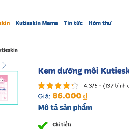
skin
Kutieskin Mama
Tin tức
Hòm thư
tieskin
Kem dưỡng môi Kutiesk
4.3/5 - (137 bình 
86.000
₫
Giá:
Mô tả sản phẩm
Chi tiết: