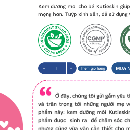
Kem dưỡng môi cho bé Kutieskin giú
mọng hơn. Tuýp xinh xắn, dễ sử dụng v
Kem
MUA 
–
+
Thêm giỏ hàng
dưỡng
môi
Kutieskin
số
lượng