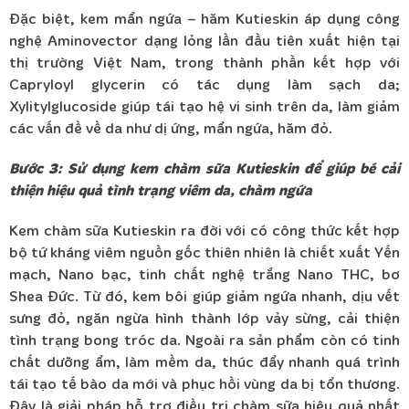
Đặc biệt, kem mẩn ngứa – hăm Kutieskin áp dụng công
nghệ Aminovector dạng lỏng lần đầu tiên xuất hiện tại
thị trường Việt Nam, trong thành phần kết hợp với
Capryloyl glycerin có tác dụng làm sạch da;
Xylitylglucoside giúp tái tạo hệ vi sinh trên da, làm giảm
các vấn đề về da như dị ứng, mẩn ngứa, hăm đỏ.
Bước 3: Sử dụng kem chàm sữa Kutieskin để giúp bé cải
thiện hiệu quả tình trạng viêm da, chàm ngứa
Kem chàm sữa Kutieskin ra đời với có công thức kết hợp
bộ tứ kháng viêm nguồn gốc thiên nhiên là chiết xuất Yến
mạch, Nano bạc, tinh chất nghệ trắng Nano THC, bơ
Shea Đức. Từ đó, kem bôi giúp giảm ngứa nhanh, dịu vết
sưng đỏ, ngăn ngừa hình thành lớp vảy sừng, cải thiện
tình trạng bong tróc da. Ngoài ra sản phẩm còn có tinh
chất dưỡng ẩm, làm mềm da, thúc đẩy nhanh quá trình
tái tạo tế bào da mới và phục hồi vùng da bị tổn thương.
Đây là giải pháp hỗ trợ điều trị chàm sữa hiệu quả nhất