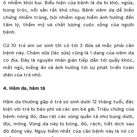
ô nhiễm khói bụi. Biểu hiện của bệnh là da bị khô, ngứa,
bong tróc, nổi sần rất khó chịu. Bệnh viêm da dễ biến
chứng nhiễm trùng, bội nhiễm nguy hiểm ảnh hưởng đến
tâm lý, thẩm mỹ và chất lượng cuộc sống của người
bệnh
.
Cứ 10 trẻ em sơ sinh thì có tới 3 đứa sẽ mắc phải căn
bệnh này. Chàm sữa (lác sữa) cũng là 1 dạng của viêm da
cơ địa. Đây là nguyên nhân gián tiếp dẫn tới quấy khóc,
mất ngủ, biếng ăn và ảnh hưởng tới sự phát triển toàn
diện của trẻ nhỏ.
4. Hăm da, hăm tã
Hăm da thường gặp ở trẻ sơ sinh dưới 12 tháng tuổi, đặc
biệt với trẻ bị béo phì và các em bé gái. Triệu chứng của
bệnh: nóng đỏ, đau rát các vùng quấn tã như bụng dưới,
đùi, mông. Vùng da này bị bỏng, đỏ, rách, tiết dịch sau
đó đóng vảy. Nguy hiểm nhất của căn bệnh này là nó có