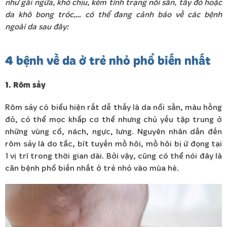
như gãi ngứa, khó chịu, kèm tình trạng nổi sần, tấy đỏ hoặc
da khô bong tróc,… có thể đang cảnh báo về các bệnh
ngoài da sau đây:
4 bệnh về da ở trẻ nhỏ phổ biến nhất
1. Rôm sảy
Rôm sảy có biểu hiện rất dễ thấy là da nổi sần, màu hồng
đỏ, có thể mọc khắp cơ thể nhưng chủ yếu tập trung ở
những vùng cổ, nách, ngực, lưng. Nguyên nhân dẫn đến
rôm sảy là do tắc, bít tuyến mồ hôi, mồ hôi bị ứ đọng tại
1 vị trí trong thời gian dài. Bởi vậy, cũng có thể nói đây là
căn bệnh phổ biến nhất ở trẻ nhỏ vào mùa hè.