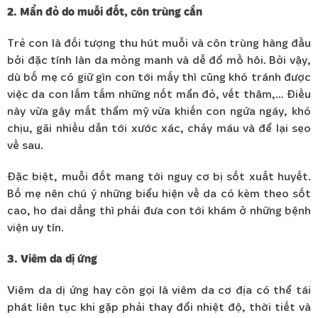
2. Mẩn đỏ do muỗi đốt, côn trùng cắn
Trẻ con là đối tượng thu hút muỗi và côn trùng hàng đầu
bởi đặc tính làn da mỏng manh và dễ đổ mồ hôi. Bởi vậy,
dù bố mẹ có giữ gìn con tới mấy thì cũng khó tránh được
việc da con lấm tấm những nốt mẩn đỏ, vết thâm,… Điều
này vừa gây mất thẩm mỹ vừa khiến con ngứa ngáy, khó
chịu, gãi nhiều dẫn tới xước xác, chảy máu và để lại sẹo
về sau.
Đặc biệt, muỗi đốt mang tới nguy cơ bị sốt xuất huyết.
Bố mẹ nên chú ý những biểu hiện về da có kèm theo sốt
cao, ho dai dẳng thì phải đưa con tới khám ở những bệnh
viện uy tín.
3. Viêm da dị ứng
Viêm da dị ứng hay còn gọi là viêm da cơ địa có thể tái
phát liên tục khi gặp phải thay đổi nhiệt độ, thời tiết và