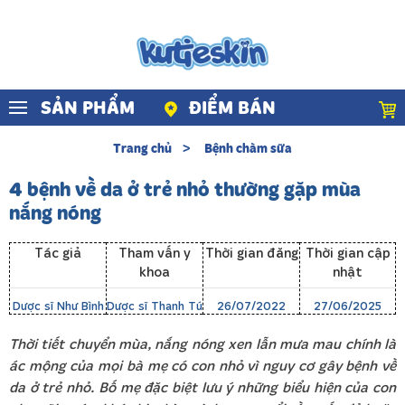
Skip to main content
SẢN PHẨM
ĐIỂM BÁN
Trang chủ
Bệnh chàm sữa
4 bệnh về da ở trẻ nhỏ thường gặp mùa
nắng nóng
Tác giả
Tham vấn y
Thời gian đăng
Thời gian cập
khoa
nhật
Dược sĩ Như Bình
Dược sĩ Thanh Tú
26/07/2022
27/06/2025
Thời tiết chuyển mùa, nắng nóng xen lẫn mưa mau chính là
ác mộng của mọi bà mẹ có con nhỏ vì nguy cơ gây bệnh về
da ở trẻ nhỏ. Bố mẹ đặc biệt lưu ý những biểu hiện của con