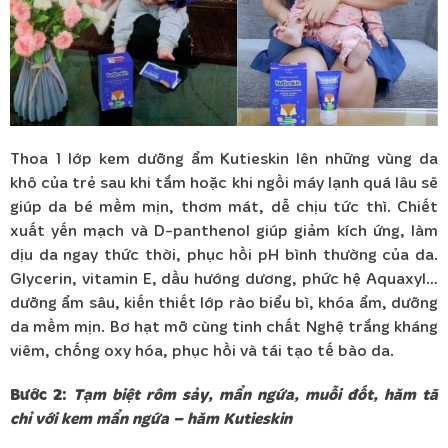
Thoa 1 lớp kem dưỡng ẩm Kutieskin lên những vùng da
khô của trẻ sau khi tắm hoặc khi ngồi máy lạnh quá lâu sẽ
giúp da bé mềm mịn, thơm mát, dễ chịu tức thì. Chiết
xuất yến mạch và D-panthenol giúp giảm kích ứng, làm
dịu da ngay thức thời, phục hồi pH bình thường của da.
Glycerin, vitamin E, dầu hướng dương, phức hệ Aquaxyl…
dưỡng ẩm sâu, kiến thiết lớp rào biểu bì, khóa ẩm, dưỡng
da mềm mịn. Bơ hạt mỡ cùng tinh chất Nghệ trắng kháng
viêm, chống oxy hóa, phục hồi và tái tạo tế bào da.
Bước 2:
Tạm biệt rôm sảy, mẩn ngứa, muỗi đốt, hăm tã
chỉ với kem mẩn ngứa – hăm Kutieskin