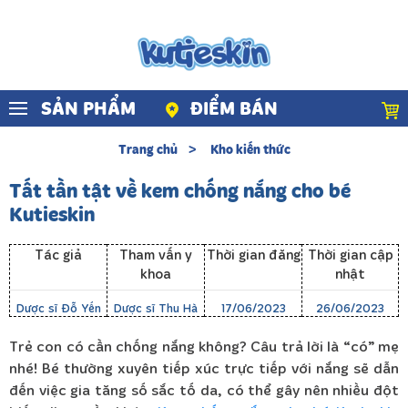
Skip to main content
SẢN PHẨM
ĐIỂM BÁN
Trang chủ
Kho kiến thức
Tất tần tật về kem chống nắng cho bé
Kutieskin
Tác giả
Tham vấn y
Thời gian đăng
Thời gian cập
khoa
nhật
Dược sĩ Đỗ Yến
Dược sĩ Thu Hà
17/06/2023
26/06/2023
Trẻ con có cần chống nắng không? Câu trả lời là “có” mẹ
nhé! Bé thường xuyên tiếp xúc trực tiếp với nắng sẽ dẫn
đến việc gia tăng số sắc tố da, có thể gây nên nhiều đột