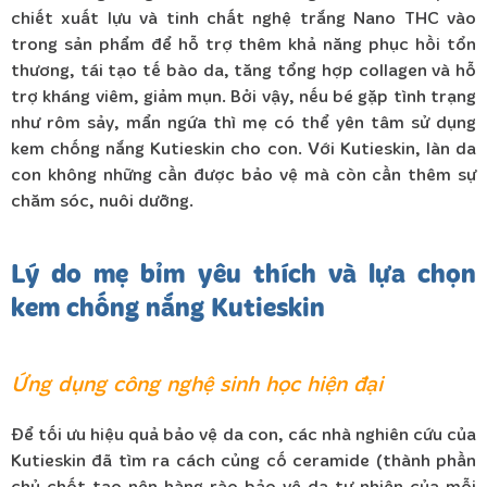
chiết xuất lựu và tinh chất nghệ trắng Nano THC vào
trong sản phẩm để hỗ trợ thêm khả năng phục hồi tổn
thương, tái tạo tế bào da, tăng tổng hợp collagen và hỗ
trợ kháng viêm, giảm mụn. Bởi vậy, nếu bé gặp tình trạng
như rôm sảy, mẩn ngứa thì mẹ có thể yên tâm sử dụng
kem chống nắng Kutieskin cho con. Với Kutieskin, làn da
con không những cần được bảo vệ mà còn cần thêm sự
chăm sóc, nuôi dưỡng.
Lý do mẹ bỉm yêu thích và lựa chọn
kem chống nắng Kutieskin
Ứng dụng công nghệ sinh học hiện đại
Để tối ưu hiệu quả bảo vệ da con, các nhà nghiên cứu của
Kutieskin đã tìm ra cách củng cố ceramide (thành phần
chủ chốt tạo nên hàng rào bảo vệ da tự nhiên của mỗi