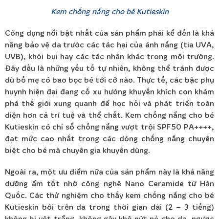
Kem chống nắng cho bé Kutieskin
Công dụng nổi bật nhất của sản phẩm phải kể đến là khả
năng bảo vệ da trước các tác hại của ánh nắng (
tia UVA,
UVB)
, khói bụi hay các tác nhân khác trong môi trường.
Đây đều là những yếu tố tự nhiên, không thể tránh được
dù bố mẹ có bao bọc bé tới cỡ nào. Thực tế, các bậc phụ
huynh hiện đại đang cố xu hướng khuyến khích con khám
phá thế giới xung quanh để học hỏi và phát triển toàn
diện hơn cả trí tuệ và thể chất. Kem chống nắng cho bé
Kutieskin có chỉ số chống nắng vượt trội SPF50 PA++++,
đạt mức cao nhất trong các dòng chống nắng chuyên
biệt cho bé mà chuyên gia khuyên dùng.
Ngoài ra, một ưu điểm nữa của sản phẩm này là khả năng
dưỡng ẩm tốt nhờ công nghệ Nano
Ceramide
từ Hàn
Quốc. Các thử nghiệm cho thấy kem chống nắng cho bé
Kutieskin bôi trên da trong thời gian dài (2 – 3 tiếng)
không bị vệt trắng, không gây khô nứt nẻ cho da, ngược