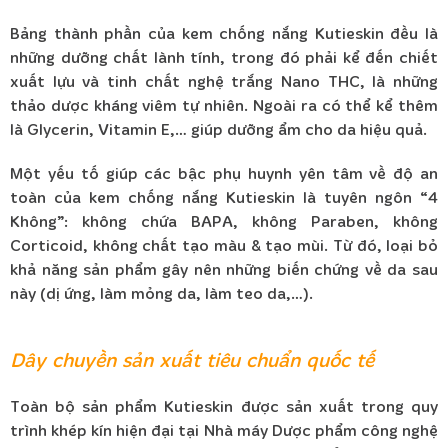
Bảng thành phần của kem chống nắng Kutieskin đều là
những dưỡng chất lành tính, trong đó phải kể đến chiết
xuất lựu và t
inh chất nghệ trắng Nano THC, là những
thảo dược kháng viêm tự nhiên. Ngoài ra có thể kể thêm
là
Glycerin,
Vitamin E,… giúp dưỡng ẩm cho da hiệu quả.
Một yếu tố giúp các bậc phụ huynh yên tâm về độ an
toàn của kem chống nắng Kutieskin là tuyên ngôn “4
Không”: không chứa BAPA, không Paraben, không
Corticoid, không chất tạo màu & tạo mùi. Từ đó, loại bỏ
khả năng sản phẩm gây nên những biến chứng về da sau
này (dị ứng, làm mỏng da, làm teo da,…).
Dây chuyền sản xuất tiêu chuẩn quốc tế
Toàn bộ sản phẩm Kutieskin được sản xuất trong quy
trình khép kín hiện đại tại Nhà máy Dược phẩm công nghệ