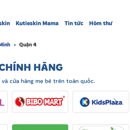
skin
Kutieskin Mama
Tin tức
Hòm thư
Minh
Quận 4
 CHÍNH HÃNG
 và cửa hàng mẹ bé trên toàn quốc.